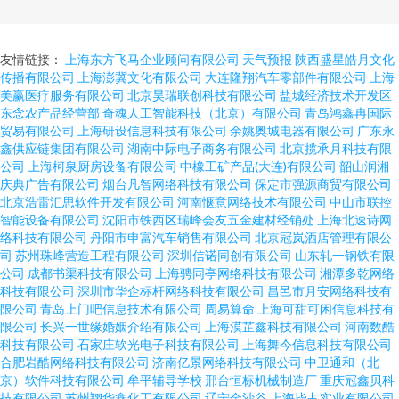
友情链接：
上海东方飞马企业顾问有限公司
天气预报
陕西盛星皓月文化
传播有限公司
上海澎冀文化有限公司
大连隆翔汽车零部件有限公司
上海
美赢医疗服务有限公司
北京昊瑞联创科技有限公司
盐城经济技术开发区
东念农产品经营部
奇魂人工智能科技（北京）有限公司
青岛鸿鑫冉国际
贸易有限公司
上海研设信息科技有限公司
余姚奥城电器有限公司
广东永
鑫供应链集团有限公司
湖南中际电子商务有限公司
北京揽承月科技有限
公司
上海柯泉厨房设备有限公司
中橡工矿产品(大连)有限公司
韶山润湘
庆典广告有限公司
烟台凡智网络科技有限公司
保定市强源商贸有限公司
北京浩雷汇思软件开发有限公司
河南惬意网络技术有限公司
中山市联控
智能设备有限公司
沈阳市铁西区瑞峰会友五金建材经销处
上海北速诗网
络科技有限公司
丹阳市申富汽车销售有限公司
北京冠岚酒店管理有限公
司
苏州珠峰营造工程有限公司
深圳信诺同创有限公司
山东轧一钢铁有限
公司
成都书渠科技有限公司
上海骋同亭网络科技有限公司
湘潭多乾网络
科技有限公司
深圳市华企标杆网络科技有限公司
昌邑市月安网络科技有
限公司
青岛上门吧信息技术有限公司
周易算命
上海可甜可闲信息科技有
限公司
长兴一世缘婚姻介绍有限公司
上海漠芷鑫科技有限公司
河南数酷
科技有限公司
石家庄软光电子科技有限公司
上海舞今信息科技有限公司
合肥岩酷网络科技有限公司
济南亿景网络科技有限公司
中卫通和（北
京）软件科技有限公司
牟平辅导学校
邢台恒标机械制造厂
重庆冠鑫贝科
技有限公司
苏州翔华鑫化工有限公司
辽宁金沙谷
上海毕占实业有限公司